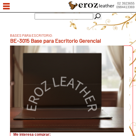
02 3923655
0984413369
BASES PARA ESCRITORIO:
BE-3015 Base para Escritorio Gerencial
Me interesa comprar: