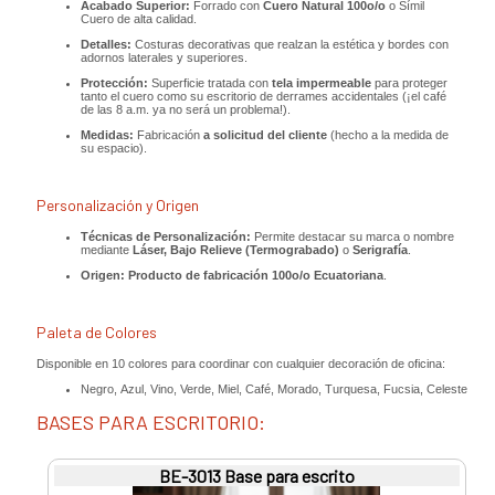
Acabado Superior:
Forrado con
Cuero Natural 100o/o
o Símil
Cuero de alta calidad.
Detalles:
Costuras decorativas que realzan la estética y bordes con
adornos laterales y superiores.
Protección:
Superficie tratada con
tela impermeable
para proteger
tanto el cuero como su escritorio de derrames accidentales (¡el café
de las 8 a.m. ya no será un problema!).
Medidas:
Fabricación
a solicitud del cliente
(hecho a la medida de
su espacio).
Personalización y Origen
Técnicas de Personalización:
Permite destacar su marca o nombre
mediante
Láser, Bajo Relieve (Termograbado)
o
Serigrafía
.
Origen:
Producto de fabricación 100o/o Ecuatoriana
.
Paleta de Colores
Disponible en 10 colores para coordinar con cualquier decoración de oficina:
Negro, Azul, Vino, Verde, Miel, Café, Morado, Turquesa, Fucsia, Celeste
BASES PARA ESCRITORIO:
BE-3013 Base para escrito