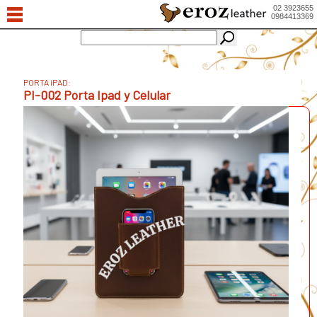
02 3923655
0984413369
PORTA iPAD:
PI-002 Porta Ipad y Celular