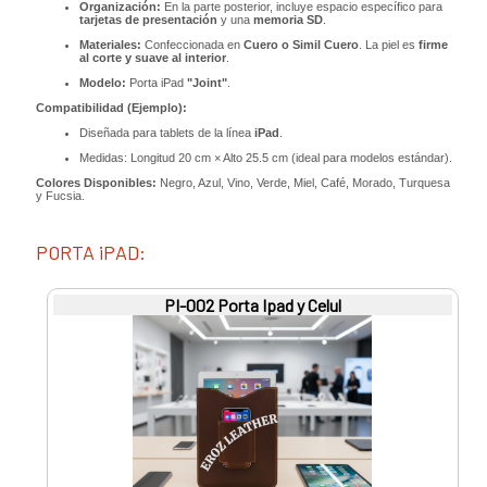
Organización:
En la parte posterior, incluye espacio específico para
tarjetas de presentación
y una
memoria SD
.
Materiales:
Confeccionada en
Cuero o Simil Cuero
. La piel es
firme
al corte y suave al interior
.
Modelo:
Porta iPad
"Joint"
.
Compatibilidad (Ejemplo):
Diseñada para tablets de la línea
iPad
.
Medidas: Longitud
20
cm
×
Alto
25.5
cm (ideal para modelos estándar).
Colores Disponibles:
Negro, Azul, Vino, Verde, Miel, Café, Morado, Turquesa
y Fucsia.
PORTA iPAD:
PI-002 Porta Ipad y Celul